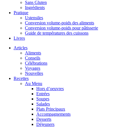
Sans Gluten
Ingrédients
Pratique
Ustensiles
Conversion volume-poids des aliments
Conversion volume-poids pour pâtisserie
Guide de températures des cuissons
Livres
Articles
Aliments
Conseils
Célébrations
Voyages
Nouvelles
Recettes
Au Menu
Hors d’oeuvres
Entrées
Soupes
Salades
Plats Principaux
Accompagnements
Desserts
Déjeuners