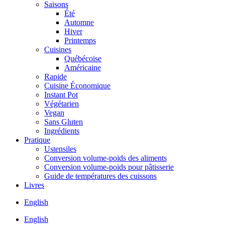
Saisons
Été
Automne
Hiver
Printemps
Cuisines
Québécoise
Américaine
Rapide
Cuisine Économique
Instant Pot
Végétarien
Vegan
Sans Gluten
Ingrédients
Pratique
Ustensiles
Conversion volume-poids des aliments
Conversion volume-poids pour pâtisserie
Guide de températures des cuissons
Livres
English
English