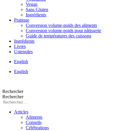
Vegan
Sans Gluten
Ingrédients
Pratique
Conversion volume-poids des aliments
Conversion volume-poids pour pâtisserie
Guide de températures des cuissons
Ingrédients
Livres
Ustensiles
English
English
Rechercher
Rechercher
Articles
Aliments
Conseils
Célébrations