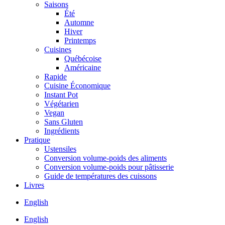
Saisons
Été
Automne
Hiver
Printemps
Cuisines
Québécoise
Américaine
Rapide
Cuisine Économique
Instant Pot
Végétarien
Vegan
Sans Gluten
Ingrédients
Pratique
Ustensiles
Conversion volume-poids des aliments
Conversion volume-poids pour pâtisserie
Guide de températures des cuissons
Livres
English
English