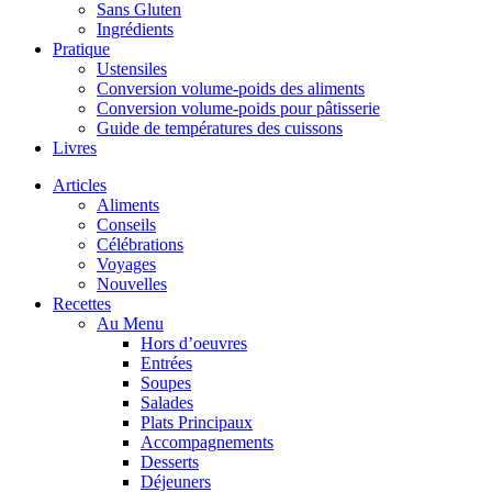
Sans Gluten
Ingrédients
Pratique
Ustensiles
Conversion volume-poids des aliments
Conversion volume-poids pour pâtisserie
Guide de températures des cuissons
Livres
Articles
Aliments
Conseils
Célébrations
Voyages
Nouvelles
Recettes
Au Menu
Hors d’oeuvres
Entrées
Soupes
Salades
Plats Principaux
Accompagnements
Desserts
Déjeuners