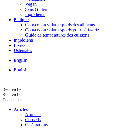
Vegan
Sans Gluten
Ingrédients
Pratique
Conversion volume-poids des aliments
Conversion volume-poids pour pâtisserie
Guide de températures des cuissons
Ingrédients
Livres
Ustensiles
English
English
Rechercher
Rechercher
Articles
Aliments
Conseils
Célébrations