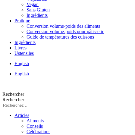
Vegan
Sans Gluten
Ingrédients
Pratique
Conversion volume-poids des aliments
Conversion volume-poids pour pâtisserie
Guide de températures des cuissons
Ingrédients
Livres
Ustensiles
English
English
Rechercher
Rechercher
Articles
Aliments
Conseils
Célébrations