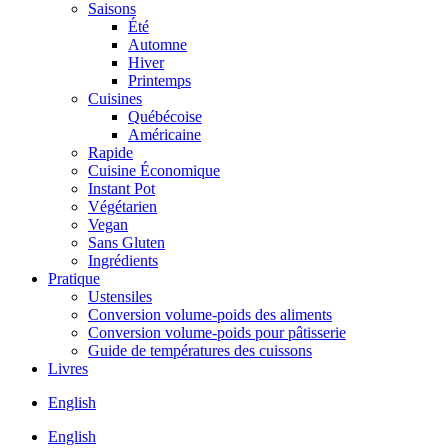
Saisons
Été
Automne
Hiver
Printemps
Cuisines
Québécoise
Américaine
Rapide
Cuisine Économique
Instant Pot
Végétarien
Vegan
Sans Gluten
Ingrédients
Pratique
Ustensiles
Conversion volume-poids des aliments
Conversion volume-poids pour pâtisserie
Guide de températures des cuissons
Livres
English
English