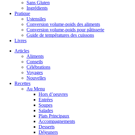
Sans Gluten
Ingrédients
Pratique
Ustensiles
Conversion volume-poids des aliments
Conversion volume-poids pour pâtisserie
Guide de températures des cuissons
Livres
Articles
Aliments
Conseils
Célébrations
Voyages
Nouvelles
Recettes
Au Menu
Hors d’oeuvres
Entrées
Soupes
Salades
Plats Principaux
Accompagnements
Desserts
Déjeuners