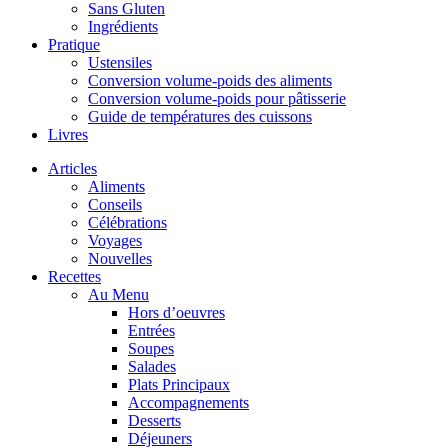
Sans Gluten
Ingrédients
Pratique
Ustensiles
Conversion volume-poids des aliments
Conversion volume-poids pour pâtisserie
Guide de températures des cuissons
Livres
Articles
Aliments
Conseils
Célébrations
Voyages
Nouvelles
Recettes
Au Menu
Hors d’oeuvres
Entrées
Soupes
Salades
Plats Principaux
Accompagnements
Desserts
Déjeuners