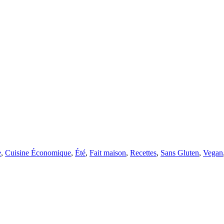
e
,
Cuisine Économique
,
Été
,
Fait maison
,
Recettes
,
Sans Gluten
,
Vegan