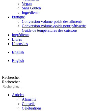
Vegan
Sans Gluten
Ingrédients
Pratique
Conversion volume-poids des aliments
Conversion volume-poids pour pâtisserie
Guide de températures des cuissons
Ingrédients
Livres
Ustensiles
English
English
Rechercher
Rechercher
Articles
Aliments
Conseils
Célébrations