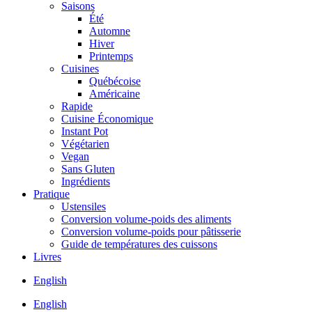
Saisons
Été
Automne
Hiver
Printemps
Cuisines
Québécoise
Américaine
Rapide
Cuisine Économique
Instant Pot
Végétarien
Vegan
Sans Gluten
Ingrédients
Pratique
Ustensiles
Conversion volume-poids des aliments
Conversion volume-poids pour pâtisserie
Guide de températures des cuissons
Livres
English
English