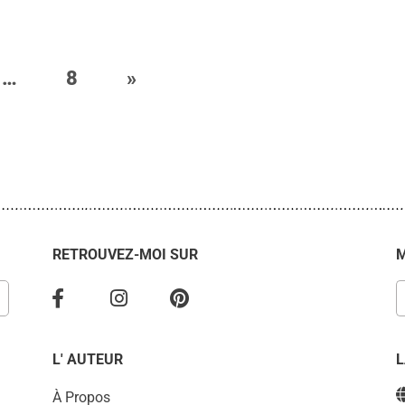
…
8
»
RETROUVEZ-MOI SUR
M
L' AUTEUR
À Propos