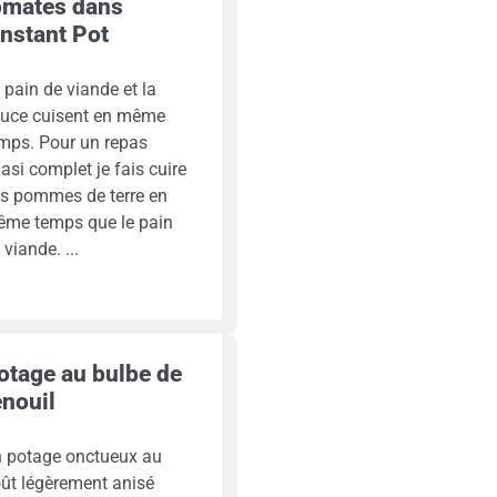
omates dans
’Instant Pot
 pain de viande et la
uce cuisent en même
mps. Pour un repas
asi complet je fais cuire
s pommes de terre en
me temps que le pain
 viande.
otage au bulbe de
enouil
 potage onctueux au
ût légèrement anisé