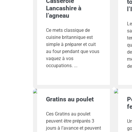
Casserole
t
Lancashire à
l
l’agneau
Le
Ce mets classique de
sa
cuisine britannique est
te
simple à préparer et cuit
qu
au four pendant que vous
de
vaquez à vos
mê
occupations.
de
Gratins au poulet
P
f
Ces Gratins au poulet
peuvent être préparés 3
Un
jours à l’avance et peuvent
go