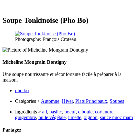
Soupe Tonkinoise (Pho Bo)
Photographe: François Croteau
Micheline Mongrain Dontigny
Une soupe nourrissante et réconfortante facile à préparer à la
maison.
pho bo
Catégories >
Automne
,
Hiver
,
Plats Principaux
,
Soupes
Ingrédients >
ail
,
basilic
,
boeuf
,
ciboule
,
coriandre
,
gingembre
,
huile végétale
,
limette
,
oignon
,
sauce nuoc mam
Partagez