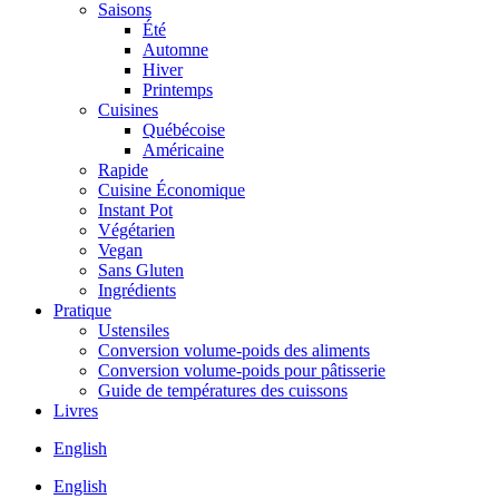
Saisons
Été
Automne
Hiver
Printemps
Cuisines
Québécoise
Américaine
Rapide
Cuisine Économique
Instant Pot
Végétarien
Vegan
Sans Gluten
Ingrédients
Pratique
Ustensiles
Conversion volume-poids des aliments
Conversion volume-poids pour pâtisserie
Guide de températures des cuissons
Livres
English
English