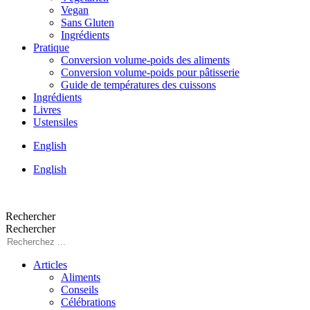
Vegan
Sans Gluten
Ingrédients
Pratique
Conversion volume-poids des aliments
Conversion volume-poids pour pâtisserie
Guide de températures des cuissons
Ingrédients
Livres
Ustensiles
English
English
Rechercher
Rechercher
Articles
Aliments
Conseils
Célébrations