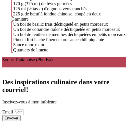
170 g (375 ml) de fèves germées
125 ml (½ tasse) d'oignons verts tranchés
225 g de bœuf à fondue chinoise, coupé en deux
Garniture
Un bol de basilic frais déchiqueté en petits morceaux
Un bol de coriandre fraîche déchiquetée en petits morceaux
Un bol de feuilles de menthes déchiquetées en petits morceaux
Piment fort haché finement ou sauce chili piquante
Sauce nuoc mam
Quartiers de limette
Soupe Tonkinoise (Pho Bo)
Ingredients
Étapes
Des inspirations culinaire dans votre
courriel!
Inscivez-vous à mon infolettre
Email
Envoyer