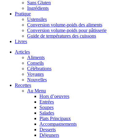
Sans Gluten
Ingrédients
Pratique
Ustensiles
Conversion volume-poids des aliments
Conversion volume-poids pour pâtisserie
Guide de températures des cuissons
Livres
Articles
Aliments
Conseils
Célébrations
Voyages
Nouvelles
Recettes
Au Menu
Hors d’oeuvres
Entrées
Soupes
Salades
Plats Principaux
Accompagnements
Desserts
Déjeuners