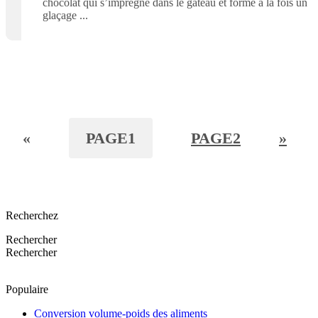
chocolat qui s’imprègne dans le gâteau et forme à la fois un
glaçage
«
PAGE
1
PAGE
2
»
Recherchez
Rechercher
Rechercher
Populaire
Conversion volume-poids des aliments