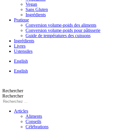
Vegan
Sans Gluten
Ingrédients
Pratique
Conversion volume-poids des aliments
Conversion volume-poids pour pâtisserie
Guide de températures des cuissons
Ingrédients
Livres
Ustensiles
English
English
Rechercher
Rechercher
Articles
Aliments
Conseils
Célébrations