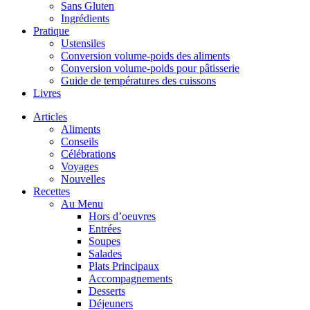
Sans Gluten
Ingrédients
Pratique
Ustensiles
Conversion volume-poids des aliments
Conversion volume-poids pour pâtisserie
Guide de températures des cuissons
Livres
Articles
Aliments
Conseils
Célébrations
Voyages
Nouvelles
Recettes
Au Menu
Hors d’oeuvres
Entrées
Soupes
Salades
Plats Principaux
Accompagnements
Desserts
Déjeuners