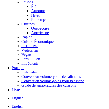
Saisons
Été
Automne
Hiver
Printemps
Cuisines
Québécoise
Américaine
Rapide
Cuisine Économique
Instant Pot
Végétarien
Vegan
Sans Gluten
Ingrédients
Pratique
Ustensiles
Conversion volume-poids des aliments
Conversion volume-poids pour pâtisserie
Guide de températures des cuissons
Livres
English
English