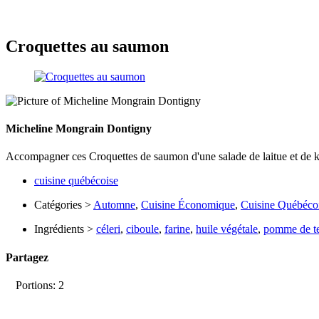
Croquettes au saumon
Micheline Mongrain Dontigny
Accompagner ces Croquettes de saumon d'une salade de laitue et de 
cuisine québécoise
Catégories >
Automne
,
Cuisine Économique
,
Cuisine Québéco
Ingrédients >
céleri
,
ciboule
,
farine
,
huile végétale
,
pomme de te
Partagez
Portions: 2