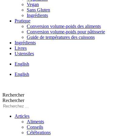
Vegan
Sans Gluten
Ingrédients
Pratique
Conversion volume-poids des aliments
Conversion volume-poids pour pâtisserie
Guide de températures des cuissons
Ingrédients
Livres
Ustensiles
English
English
Rechercher
Rechercher
Articles
Aliments
Conseils
Célébrations