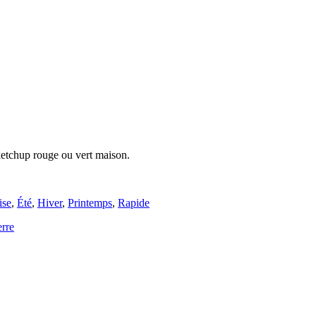
ketchup rouge ou vert maison.
ise
,
Été
,
Hiver
,
Printemps
,
Rapide
rre