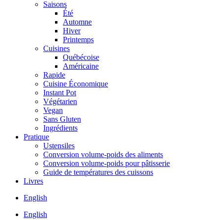
Saisons
Été
Automne
Hiver
Printemps
Cuisines
Québécoise
Américaine
Rapide
Cuisine Économique
Instant Pot
Végétarien
Vegan
Sans Gluten
Ingrédients
Pratique
Ustensiles
Conversion volume-poids des aliments
Conversion volume-poids pour pâtisserie
Guide de températures des cuissons
Livres
English
English