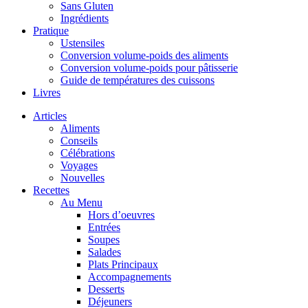
Sans Gluten
Ingrédients
Pratique
Ustensiles
Conversion volume-poids des aliments
Conversion volume-poids pour pâtisserie
Guide de températures des cuissons
Livres
Articles
Aliments
Conseils
Célébrations
Voyages
Nouvelles
Recettes
Au Menu
Hors d’oeuvres
Entrées
Soupes
Salades
Plats Principaux
Accompagnements
Desserts
Déjeuners