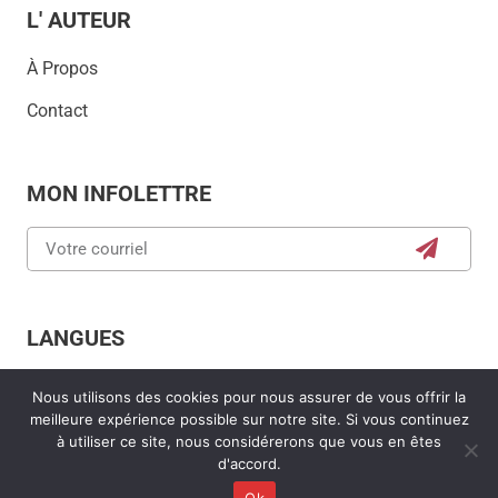
L' AUTEUR
À Propos
Contact
MON INFOLETTRE
LANGUES
English
Nous utilisons des cookies pour nous assurer de vous offrir la
meilleure expérience possible sur notre site. Si vous continuez
à utiliser ce site, nous considérerons que vous en êtes
d'accord.
Cuisiner avec Micheline © 2025
Politique éditoriale
Ok