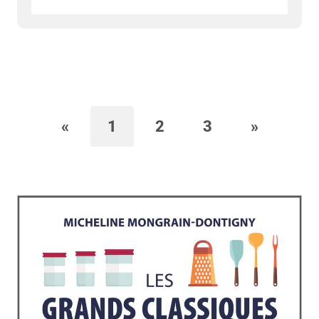
«
1
2
3
»