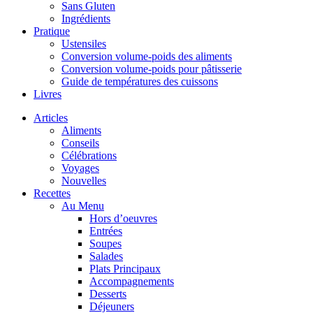
Sans Gluten
Ingrédients
Pratique
Ustensiles
Conversion volume-poids des aliments
Conversion volume-poids pour pâtisserie
Guide de températures des cuissons
Livres
Articles
Aliments
Conseils
Célébrations
Voyages
Nouvelles
Recettes
Au Menu
Hors d’oeuvres
Entrées
Soupes
Salades
Plats Principaux
Accompagnements
Desserts
Déjeuners