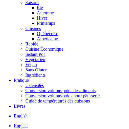
Saisons
Été
Automne
Hiver
Printemps
Cuisines
Québécoise
Américaine
Rapide
Cuisine Économique
Instant Pot
Végétarien
Vegan
Sans Gluten
Ingrédients
Pratique
Ustensiles
Conversion volume-poids des aliments
Conversion volume-poids pour pâtisserie
Guide de températures des cuissons
Livres
English
English