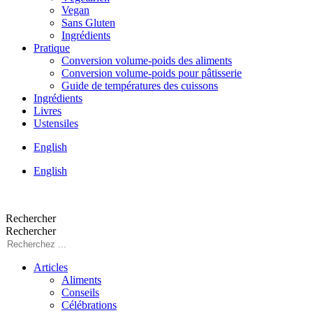
Vegan
Sans Gluten
Ingrédients
Pratique
Conversion volume-poids des aliments
Conversion volume-poids pour pâtisserie
Guide de températures des cuissons
Ingrédients
Livres
Ustensiles
English
English
Rechercher
Rechercher
Articles
Aliments
Conseils
Célébrations