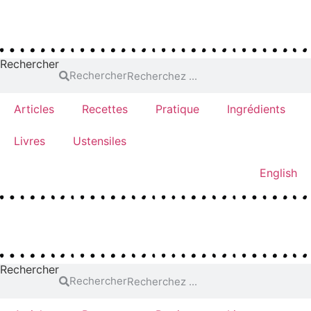
Aller
au
contenu
Rechercher
Rechercher
Articles
Recettes
Pratique
Ingrédients
Livres
Ustensiles
English
Rechercher
Rechercher