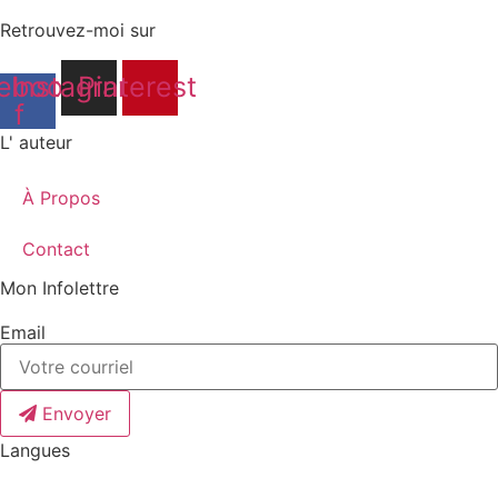
Retrouvez-moi sur
ebook-
Instagram
Pinterest
f
L' auteur
À Propos
Contact
Mon Infolettre
Email
Envoyer
Langues