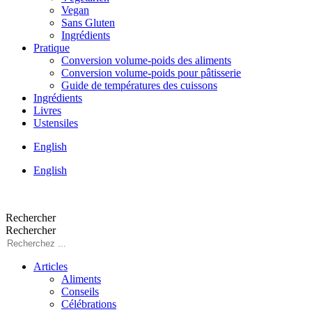
Vegan
Sans Gluten
Ingrédients
Pratique
Conversion volume-poids des aliments
Conversion volume-poids pour pâtisserie
Guide de températures des cuissons
Ingrédients
Livres
Ustensiles
English
English
Rechercher
Rechercher
Articles
Aliments
Conseils
Célébrations