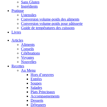
Sans Gluten
Ingrédients
Pratique
Ustensiles
Conversion volume-poids des aliments
Conversion volume-poids pour pâtisserie
Guide de températures des cuissons
Livres
Articles
Aliments
Conseils
Célébrations
Voyages
Nouvelles
Recettes
Au Menu
Hors d’oeuvres
Entrées
Soupes
Salades
Plats Principaux
Accompagnements
Desserts
Déjeuners