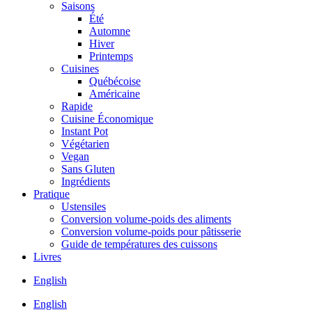
Saisons
Été
Automne
Hiver
Printemps
Cuisines
Québécoise
Américaine
Rapide
Cuisine Économique
Instant Pot
Végétarien
Vegan
Sans Gluten
Ingrédients
Pratique
Ustensiles
Conversion volume-poids des aliments
Conversion volume-poids pour pâtisserie
Guide de températures des cuissons
Livres
English
English