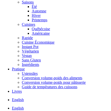
Saisons
Été
Automne
Hiver
Printemps
Cuisines
Québécoise
Américaine
Rapide
Cuisine Économique
Instant Pot
Végétarien
Vegan
Sans Gluten
Ingrédients
Pratique
Ustensiles
Conversion volume-poids des aliments
Conversion volume-poids pour pâtisserie
Guide de températures des cuissons
Livres
English
English