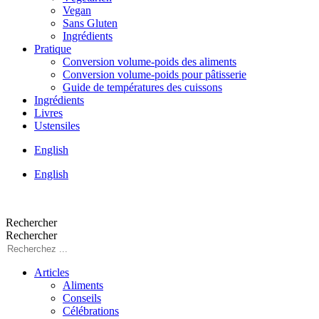
Vegan
Sans Gluten
Ingrédients
Pratique
Conversion volume-poids des aliments
Conversion volume-poids pour pâtisserie
Guide de températures des cuissons
Ingrédients
Livres
Ustensiles
English
English
Rechercher
Rechercher
Articles
Aliments
Conseils
Célébrations