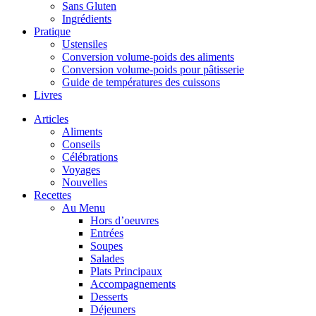
Sans Gluten
Ingrédients
Pratique
Ustensiles
Conversion volume-poids des aliments
Conversion volume-poids pour pâtisserie
Guide de températures des cuissons
Livres
Articles
Aliments
Conseils
Célébrations
Voyages
Nouvelles
Recettes
Au Menu
Hors d’oeuvres
Entrées
Soupes
Salades
Plats Principaux
Accompagnements
Desserts
Déjeuners