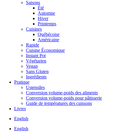
Saisons
Été
Automne
Hiver
Printemps
Cuisines
Québécoise
Américaine
Rapide
Cuisine Économique
Instant Pot
Végétarien
Vegan
Sans Gluten
Ingrédients
Pratique
Ustensiles
Conversion volume-poids des aliments
Conversion volume-poids pour pâtisserie
Guide de températures des cuissons
Livres
English
English