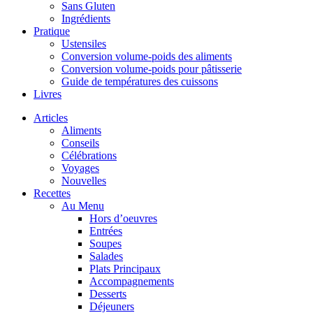
Sans Gluten
Ingrédients
Pratique
Ustensiles
Conversion volume-poids des aliments
Conversion volume-poids pour pâtisserie
Guide de températures des cuissons
Livres
Articles
Aliments
Conseils
Célébrations
Voyages
Nouvelles
Recettes
Au Menu
Hors d’oeuvres
Entrées
Soupes
Salades
Plats Principaux
Accompagnements
Desserts
Déjeuners