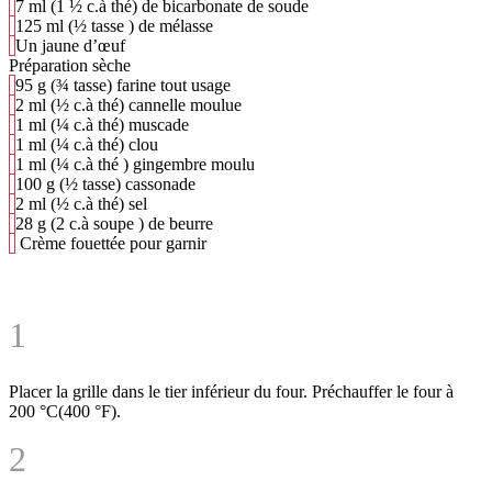
7
ml
(1 ½ c.à thé) de bicarbonate de soude
125
ml
(½ tasse ) de mélasse
Un jaune d’œuf
Préparation sèche
95
g
(¾ tasse) farine tout usage
2
ml
(½ c.à thé) cannelle moulue
1
ml
(¼ c.à thé) muscade
1
ml
(¼ c.à thé) clou
1
ml
(¼ c.à thé ) gingembre moulu
100
g
(½ tasse) cassonade
2
ml
(½ c.à thé) sel
28
g
(2 c.à soupe ) de beurre
Crème fouettée pour garnir
1
Placer la grille dans le tier inférieur du four. Préchauffer le four à
200 °C(400 °F).
2