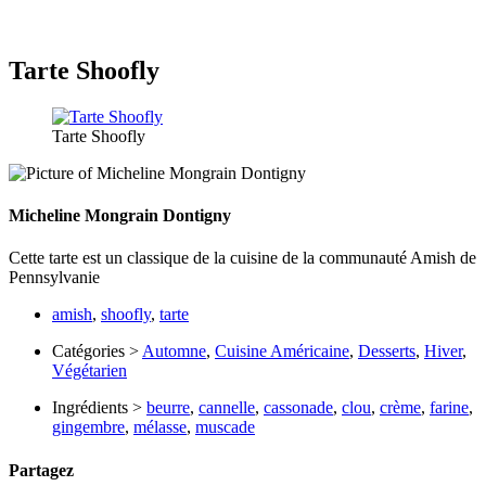
Tarte Shoofly
Tarte Shoofly
Micheline Mongrain Dontigny
Cette tarte est un classique de la cuisine de la communauté Amish de
Pennsylvanie
amish
,
shoofly
,
tarte
Catégories >
Automne
,
Cuisine Américaine
,
Desserts
,
Hiver
,
Végétarien
Ingrédients >
beurre
,
cannelle
,
cassonade
,
clou
,
crème
,
farine
,
gingembre
,
mélasse
,
muscade
Partagez