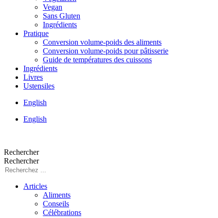
Vegan
Sans Gluten
Ingrédients
Pratique
Conversion volume-poids des aliments
Conversion volume-poids pour pâtisserie
Guide de températures des cuissons
Ingrédients
Livres
Ustensiles
English
English
Rechercher
Rechercher
Articles
Aliments
Conseils
Célébrations