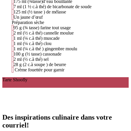
175
ml
(¾tasse)d’eau bouillante
7
ml
(1 ½ c.à thé) de bicarbonate de soude
125
ml
(½ tasse ) de mélasse
Un jaune d’œuf
Préparation sèche
95
g
(¾ tasse) farine tout usage
2
ml
(½ c.à thé) cannelle moulue
1
ml
(¼ c.à thé) muscade
1
ml
(¼ c.à thé) clou
1
ml
(¼ c.à thé ) gingembre moulu
100
g
(½ tasse) cassonade
2
ml
(½ c.à thé) sel
28
g
(2 c.à soupe ) de beurre
Crème fouettée pour garnir
Tarte Shoofly
Ingredients
Étapes
Des inspirations culinaire dans votre
courriel!